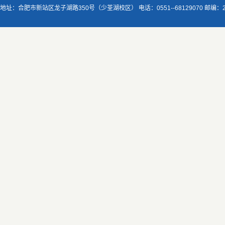
地址：合肥市新站区龙子湖路350号（少荃湖校区） 电话：0551--68129070 邮编：230