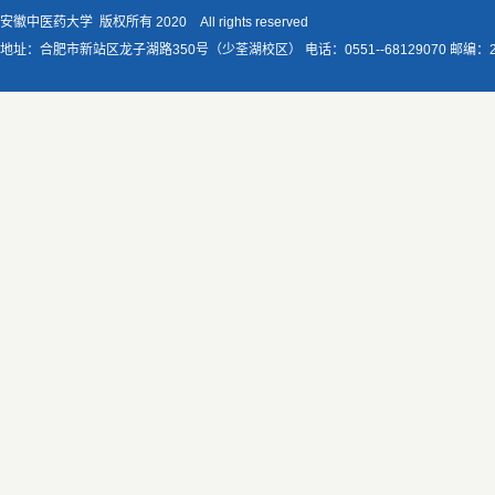
安徽中医药大学 版权所有 2020 All rights reserved
地址：合肥市新站区龙子湖路350号（少荃湖校区） 电话：0551--68129070 邮编：230