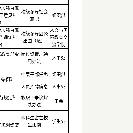
步加强直属
校级领导社会
干意见》
组织部
兼职
号）
步加强直属
人文与国
校级领导因公
的通知》
际教育交
出国（境）
)
流学院
（教育部令
岗位设置、聘
人事处
用办法
中层干部任免
组织部
工作条例》
人员招聘信息
人事处
行规定》
教职工争议解
工会
）
决办法
本科生占在校
学生处
生比例
展规划纲要