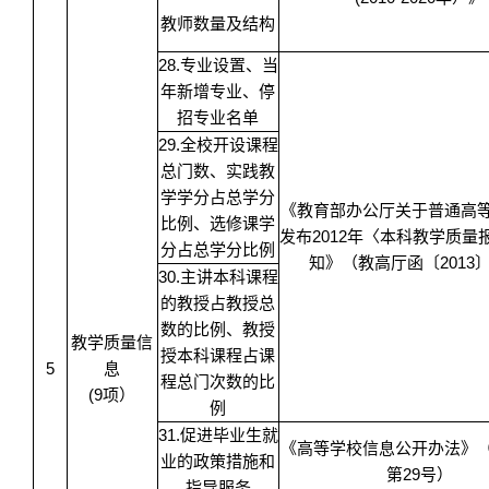
教师数量及结构
28.专业设置、当
年新增专业、停
招专业名单
29.全校开设课程
总门数、实践教
学学分占总学分
《教育部办公厅关于普通高
比例、选修课学
发布2012年〈本科教学质量
分占总学分比例
知》（教高厅函〔2013〕
30.主讲本科课程
的教授占教授总
数的比例、教授
教学质量信
授本科课程占课
5
息
程总门次数的比
(9项）
例
31.促进毕业生就
《高等学校信息公开办法》
业的政策措施和
第29号）
指导服务