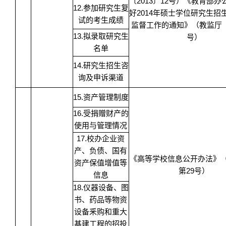
〔2013〕12号）《教育部
12.参加研究生复
好2014年硕士学位研究生招
试的考生成绩
监督工作的通知》（教监厅〔2
13.拟录取研究生
号）
名单
14.研究生招生咨
询及申诉渠道
15.资产管理制度
16.受捐赠财产的
使用与管理情况
17.校办企业资
产、负债、国有
《高等学校信息公开办法》
资产保值增值等
第29号）
信息
18.仪器设备、图
书、药品等物资
设备釆购和重大
基建工程的招投