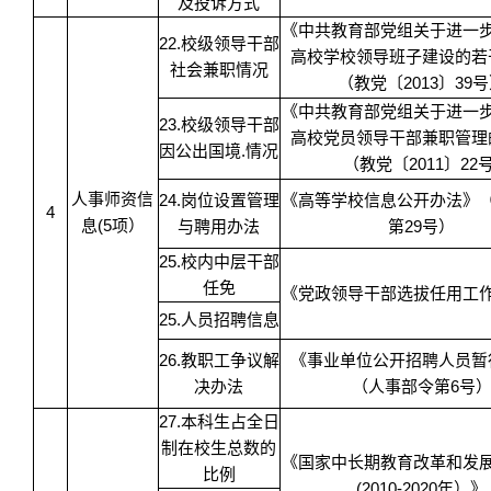
及投诉方式
《中共教育部党组关于进一
22.校级领导干部
高校学校领导班子建设的若
社会兼职情况
（教党〔2013〕39
《中共教育部党组关于进一
23.校级领导干部
高校党员领导干部兼职管理
因公出国境.情况
（教党〔2011〕22号
人事师资信
24.岗位设置管理
《高等学校信息公开办法》
4
息(5项）
与聘用办法
第29号）
25.校内中层干部
任免
《党政领导干部选拔任用
25.人员招聘信息
26.教职工争议解
《事业单位公开招聘人员暂
决办法
（人事部令第6号
27.本科生占全日
制在校生总数的
《国家中长期教育改革和发
比例
(2010-2020年）》