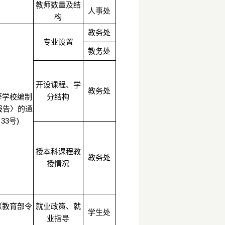
教师数量及结
人事处
构
教务处
专业设置
教务处
开设课程、学
教务处
等学校编制
分结构
报告〉的通
33号)
授本科课程教
教务处
授情况
（教育部令
就业政策、就
学生处
业指导